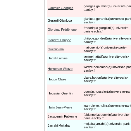
georges.gauthier(a)universite-par
Gauthier Georges
saclay.fr
gianluca.gerardi(a)universite-pari
Gerardi Gianluca
saclay.fr
frederique.giorgiutti(a)universite-
Giorgiutti Frédérique
paris-saclay.fr
philippe.gondret(a)universite-pari
Gondret Philippe
saclay.fr
mai.guerrib(a)universite-paris-
Guerrib mai
saclay.fr
lamine.hattali(a)universite-paris-
Hattali Lamine
saclay.fr
wietze.herreman(a)universite-par
Herreman Wietze
saclay.fr
claire.hotton(a)universite-paris-
Hotton Claire
saclay.fr
quentin.houssier(a)universite-par
Houssier Quentin
saclay.fr
jean-pierre.hulin(a)universite-pari
Hulin Jean-Pierre
saclay.fr
fabienne.jacquemin(a)universite-
Jacquemin Fabienne
paris-saclay.fr
mojtaba.jarrahi(a)universite-paris
Jarrahi Mojtaba
saclay.fr