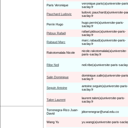
veronique.paris(a)universite-pari
Paris Veronique
saclay.fr
ludovic.pauchard(a)universite-par
Pauchard Ludovic
saclay.fr
hugo.perrin(a)universite-paris-
Perrin Hugo
saclay.fr
rafael.pidoux(a)universite-paris-
Pidoux Rafaël
saclay.fr
marc.rabaud(a)universite-paris-
Rabaud Marc
saclay.fr
nicole.rakotomalala(a)universite-
Rakotomalala Nicole
paris-saclay.fr
Ribe Neil
neil.ribe(a)universite-paris-saclay.
dominique.salin(a)universite-pari
Salin Dominique
saclay.fr
antoine.seguin(a)universite-paris
Seguin Antoine
saclay.fr
laurent.talon(a)universite-paris-
Talon Laurent
saclay.fr
Torrenegra-Rico Juan-
jdtorrenegrar@unal.edu.co
David
Wang Yu
yu.wang(a)universite-paris-saclay