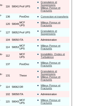
Granulaires et
is-
Suspensions
116
58041
Prof UPS
Milieux Poreux et
Fracturés
s-
136
PostDoc
Convection et transferts
MCF
Milieux Poreux et
120
58049
UPS
Fracturés
s-
Granulaires et
127
58052
Prof UPS
Suspensions
104
58050
ITA
Administration
MCF
Milieux Poreux et
114
58053
UPS
Fracturés
is-
MCF
Instabilités, Ondes et
112
UPS
Turbulence
Milieux Poreux et
137
PostDoc
Fracturés
Granulaires et
is-
Suspensions
131
These
Milieux Poreux et
Fracturés
s-
Milieux Poreux et
114
58062
DR
Fracturés
102
58058
ITA
Administration
-
MCF
Milieux Poreux et
115
58043
UPS
Fracturés