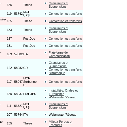
s-
Granulaires et
136
These
Suspensions
MCF
119
53742
Convection et transferts
UPS
site-
135
These
Convection et transferts
Granulaires et
133
These
Suspensions
137
PostDoc
Convection et transferts
131
PostDoc
Convection et transferts
-
Plateforme de
109
57082
ITA
Caracterisation
Granulaires et
Suspensions
122
58082
CR
Convection et transferts
Bibliothèque
MCF
117
58047
Sorbonne
Convection et transferts
U
Instabilités, Ondes et
130
58037
Prof UPS
Turbulence
Webmaster/Réseau
-
MCF
Granulaires et
111
53727
UPS
Suspensions
-
107
53744
ITA
Webmaster/Réseau
te-
Milieux Poreux et
135
These
Fracturés