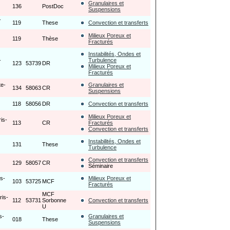
Granulaires et
136
PostDoc
Suspensions
-
119
These
Convection et transferts
Milieux Poreux et
119
Thèse
Fracturés
Instabilités, Ondes et
-
Turbulence
123
53739
DR
Milieux Poreux et
Fracturés
te-
Granulaires et
134
58063
CR
Suspensions
118
58056
DR
Convection et transferts
Milieux Poreux et
ris-
113
CR
Fracturés
Convection et transferts
Instabilités, Ondes et
131
These
Turbulence
Convection et transferts
129
58057
CR
Séminaire
is-
Milieux Poreux et
103
53725
MCF
Fracturés
MCF
ris-
112
53731
Sorbonne
Convection et transferts
U
s-
Granulaires et
018
These
Suspensions