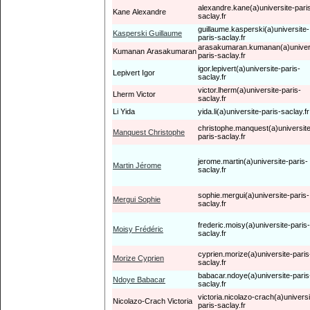
alexandre.kane(a)universite-pari
Kane Alexandre
saclay.fr
guillaume.kasperski(a)universite-
Kasperski Guillaume
paris-saclay.fr
arasakumaran.kumanan(a)univer
Kumanan Arasakumaran
paris-saclay.fr
igor.lepivert(a)universite-paris-
Lepivert Igor
saclay.fr
victor.lherm(a)universite-paris-
Lherm Victor
saclay.fr
Li Yida
yida.li(a)universite-paris-saclay.fr
christophe.manquest(a)universite
Manquest Christophe
paris-saclay.fr
jerome.martin(a)universite-paris-
Martin Jérome
saclay.fr
sophie.mergui(a)universite-paris-
Mergui Sophie
saclay.fr
frederic.moisy(a)universite-paris-
Moisy Frédéric
saclay.fr
cyprien.morize(a)universite-paris
Morize Cyprien
saclay.fr
babacar.ndoye(a)universite-paris
Ndoye Babacar
saclay.fr
victoria.nicolazo-crach(a)universi
Nicolazo-Crach Victoria
paris-saclay.fr