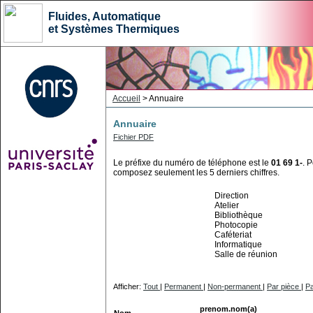
Fluides, Automatique
et Systèmes Thermiques
Accueil
> Annuaire
Annuaire
Fichier PDF
Le préfixe du numéro de téléphone est le
01 69 1-
. 
composez seulement les 5 derniers chiffres.
Direction
Atelier
Bibliothèque
Photocopie
Caféteriat
Informatique
Salle de réunion
Afficher:
Tout
|
Permanent
|
Non-permanent
|
Par pièce
|
Pa
prenom.nom(a)