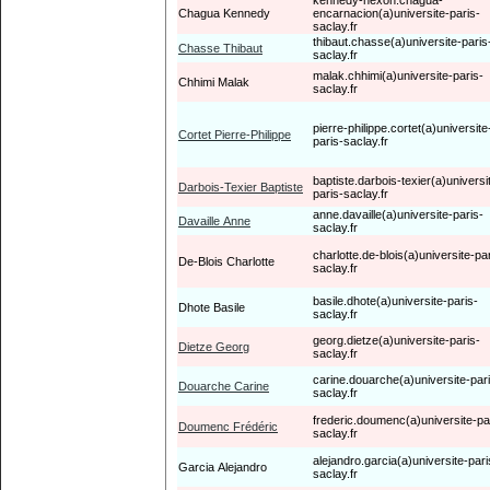
kennedy-nexon.chagua-
Chagua Kennedy
encarnacion(a)universite-paris-
saclay.fr
thibaut.chasse(a)universite-paris
Chasse Thibaut
saclay.fr
malak.chhimi(a)universite-paris-
Chhimi Malak
saclay.fr
pierre-philippe.cortet(a)universite
Cortet Pierre-Philippe
paris-saclay.fr
baptiste.darbois-texier(a)universi
Darbois-Texier Baptiste
paris-saclay.fr
anne.davaille(a)universite-paris-
Davaille Anne
saclay.fr
charlotte.de-blois(a)universite-pa
De-Blois Charlotte
saclay.fr
basile.dhote(a)universite-paris-
Dhote Basile
saclay.fr
georg.dietze(a)universite-paris-
Dietze Georg
saclay.fr
carine.douarche(a)universite-par
Douarche Carine
saclay.fr
frederic.doumenc(a)universite-pa
Doumenc Frédéric
saclay.fr
alejandro.garcia(a)universite-pari
Garcia Alejandro
saclay.fr