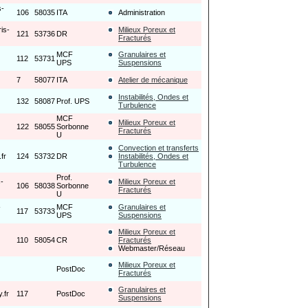
s-
106
58035
ITA
Administration
is-
Milieux Poreux et
121
53736
DR
Fracturés
MCF
Granulaires et
112
53731
UPS
Suspensions
7
58077
ITA
Atelier de mécanique
Instabilités, Ondes et
132
58087
Prof. UPS
Turbulence
MCF
Milieux Poreux et
122
58055
Sorbonne
Fracturés
U
Convection et transferts
fr
124
53732
DR
Instabilités, Ondes et
Turbulence
Prof.
s-
Milieux Poreux et
106
58038
Sorbonne
Fracturés
U
-
MCF
Granulaires et
117
53733
UPS
Suspensions
Milieux Poreux et
110
58054
CR
Fracturés
Webmaster/Réseau
Milieux Poreux et
PostDoc
Fracturés
Granulaires et
.fr
117
PostDoc
Suspensions