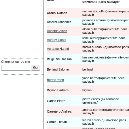
Nom
universite-paris-saclay.fr
nathan.abitbol1(a)universite-paris
Abitbol Nathan
saclay.fr
johannes.amarni(a)universite-par
Amarni Johannes
saclay.fr
alban.aubertin(a)universite-paris-
Aubertin Alban
saclay.fr
lionel.auffray(a)universite-paris-
Auffray Lionel
saclay.fr
harold.auradou(a)universite-paris
Auradou Harold
saclay.fr
hassan.beigi-rizi(a)universite-par
Beigi-Rizi Hassan
saclay.fr
Chercher sur ce site
Berland Salome
berland
yann.bertho(a)universite-paris-
Bertho Yann
saclay.fr
Bignon Barbara
bignon
pierre.carles (a) sorbonne-
Carles Pierre
universite.fr
andrea.carretero(a)universite-par
Carretero Andrea
saclay.fr
tristan.cerdin(a)universite-paris-
Cerdin Tristan
saclay.fr