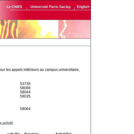
Le CNRS
Université Paris-Saclay
English
Pour les appels intérieurs au campus universitaire,
53735
58068
58044
58035
58064
r activité